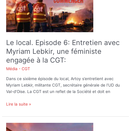
6:
Entretien
avec
Myriam
Lebkir,
une
Le local. Episode 6: Entretien avec
féministe
Myriam Lebkir, une féministe
engagée
à
engagée à la CGT:
la
Média - CGT
CGT:
Dans ce sixième épisode du local, Artoy s’entretient avec
Myriam Lebkir, militante CGT, secrétaire générale de l’UD du
Val-d’Oise. La CGT est un reflet de la Société et doit en
Lire la suite »
Le