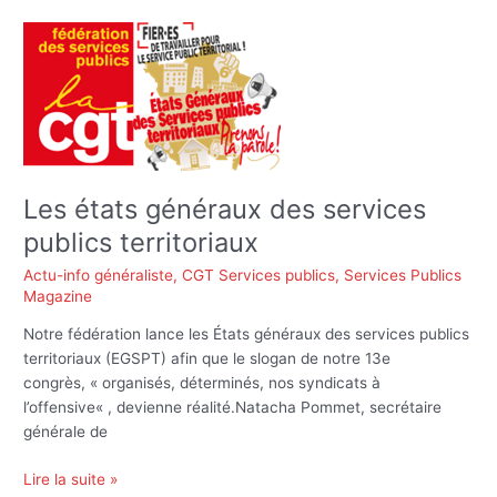
Les
états
généraux
des
services
publics
territoriaux
Les états généraux des services
publics territoriaux
Actu-info généraliste
,
CGT Services publics
,
Services Publics
Magazine
Notre fédération lance les États généraux des services publics
territoriaux (EGSPT) afin que le slogan de notre 13e
congrès, « organisés, déterminés, nos syndicats à
l’offensive« , devienne réalité.Natacha Pommet, secrétaire
générale de
Lire la suite »