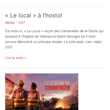
« Le local » à l’hosto!
« Le
local »
Média - CGT
à
l’hosto!
Ce mois-ci, « Le Local » reçoit des Camarades de la Santé qui
bossent à l’hôpital de Villeneuve-Saint-Georges où il s’est
encore démontré un principe simple: La lutte paie. Lien vidéo
CGT:
Lire la suite »
Pour
sa
rentrée
le
local
nous
amène