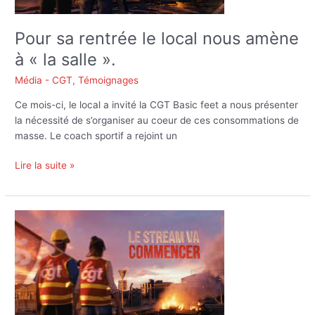
à
« la
Pour sa rentrée le local nous amène
salle ».
à « la salle ».
Média - CGT
,
Témoignages
Ce mois-ci, le local a invité la CGT Basic feet a nous présenter
la nécessité de s’organiser au coeur de ces consommations de
masse. Le coach sportif a rejoint un
Lire la suite »
Nouvel
épisode
du
Local
CGT
sur
twitch