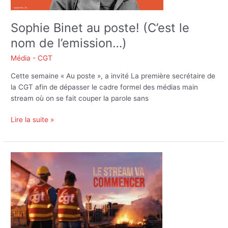
de
l’emission…)
Sophie Binet au poste! (C’est le
nom de l’emission…)
Média - CGT
Cette semaine « Au poste », a invité La première secrétaire de
la CGT afin de dépasser le cadre formel des médias main
stream où on se fait couper la parole sans
Lire la suite »
Episode
7:
Le
local:
Entretien
avec
Malika