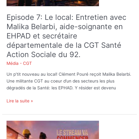
Belarbi,
aide-
Episode 7: Le local: Entretien avec
soignante
Malika Belarbi, aide-soignante en
en
EHPAD
EHPAD et secrétaire
et
départementale de la CGT Santé
secrétaire
Action Sociale du 92.
départementale
de
Média - CGT
la
CGT
Un p’tit nouveau au local! Clément Pouré reçoit Malika Belarbi.
Santé
Une militante CGT au coeur d’un des secteurs les plus
Action
dégradés de la Santé: les EPHAD. Y résider est devenu
Sociale
du
Lire la suite »
92.
Le
local.
Episode