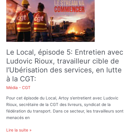
Local,
épisode
5:
Entretien
avec
Ludovic
Rioux,
travailleur
Le Local, épisode 5: Entretien avec
cible
Ludovic Rioux, travailleur cible de
de
l’Ubérisation
l’Ubérisation des services, en lutte
des
à la CGT:
services,
en
Média - CGT
lutte
Pour cet épisode du Local, Artoy s’entretient avec Ludovic
à
Rioux, secrétaire de la CGT des livreurs, syndicat de la
la
fédération du transport. Dans ce secteur, les travailleurs sont
CGT:
menacés en
Lire la suite »