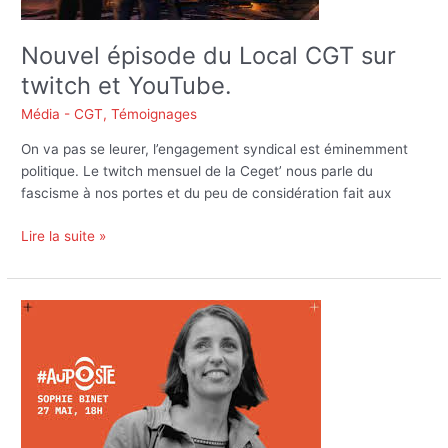
et
YouTube.
Nouvel épisode du Local CGT sur
twitch et YouTube.
Média - CGT
,
Témoignages
On va pas se leurer, l’engagement syndical est éminemment
politique. Le twitch mensuel de la Ceget’ nous parle du
fascisme à nos portes et du peu de considération fait aux
Lire la suite »
Sophie
Binet
au
poste!
(C’est
le
nom