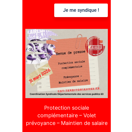
Je me syndique !
:
Protection sociale
complémentaire – Volet
prévoyance – Maintien de salaire