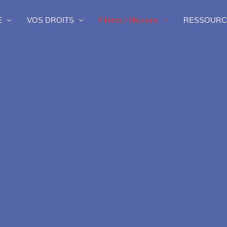
É
VOS DROITS
Filières / Missions
RESSOURC