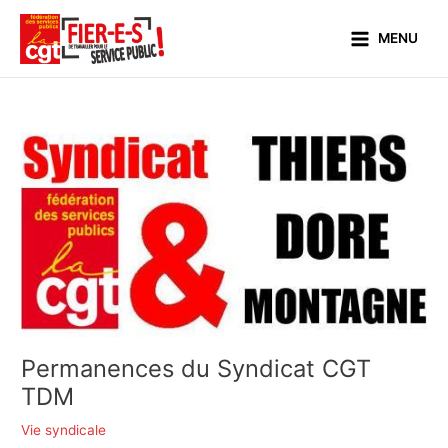
Aller
Main
au
MENU
Menu
contenu
Permanences du Syndicat CGT
TDM
Vie syndicale