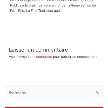
Le collectif jeunes CGT de la Fédération des Services
Publics à le plaisir de vous annoncer la 8ème édition du
Festi’Red. Le Festi’Red c’est quoi…
Laisser un commentaire
Vous devez
vous connecter
pour publier un commentaire.
R
e
c