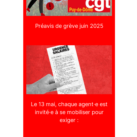
Préavis de grève juin 2025
Le 13 mai, chaque agent·e est
invité·e à se mobiliser pour
exiger :