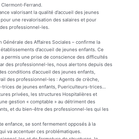
à Clermont-Ferrand.
ance valorisant la qualité d’accueil des jeunes
i pour une revalorisation des salaires et pour
l des professionnel-les.
n Générale des Affaires Sociales – confirme la
s établissements d’accueil de jeunes enfants. Ce
 a permis une prise de conscience des difficultés
star des professionnel-les, nous alertons depuis des
des conditions d’accueil des jeunes enfants,
vail des professionnel-les : Agents de crèche,
s-trices de jeunes enfants, Puericulteurs-trices…
ures privées, les structures Hospitalières et
d’une gestion « comptable » au détriment des
ts, et du bien-être des professionnel-les qui les
tite enfance, se sont fermement opposés à la
qui va accentuer ces problématiques.
ionnel-les et de fermeture de structures, le