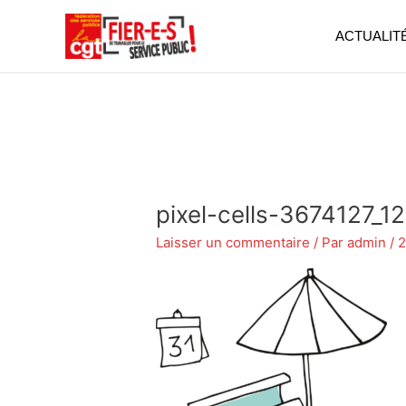
Aller
au
ACTUALIT
contenu
pixel-cells-3674127_1
Laisser un commentaire
/ Par
admin
/
2