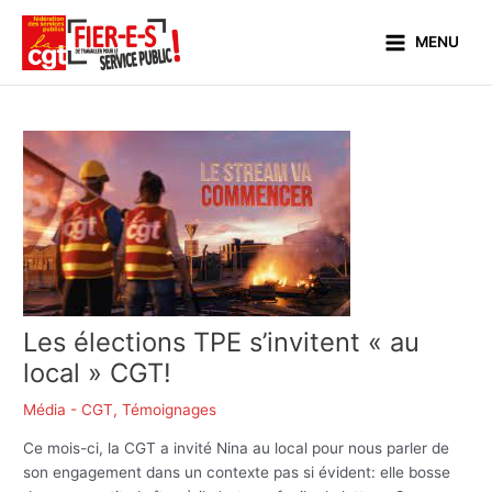
Aller
Main
au
MENU
Menu
contenu
Les élections TPE s’invitent « au
local » CGT!
Média - CGT
,
Témoignages
Ce mois-ci, la CGT a invité Nina au local pour nous parler de
son engagement dans un contexte pas si évident: elle bosse