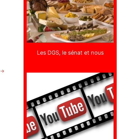
Les DGS, le sénat et nous
→