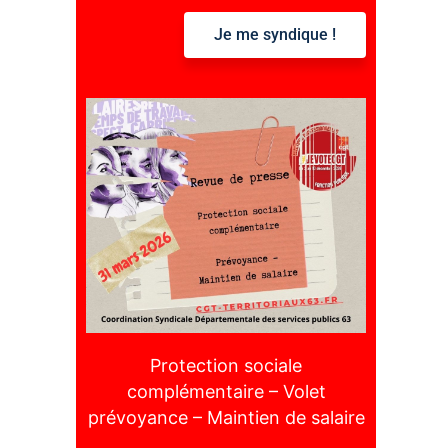
Je me syndique !
:
Protection sociale
complémentaire – Volet
prévoyance – Maintien de salaire