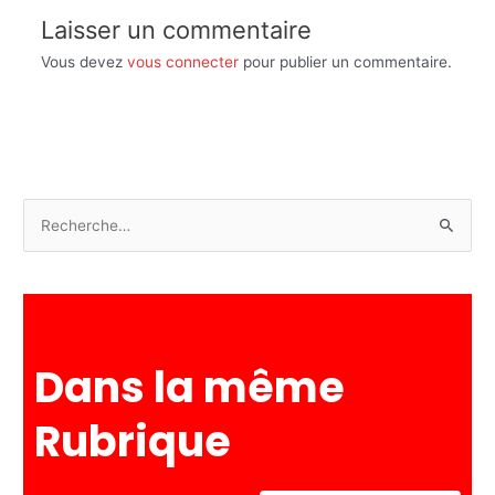
Laisser un commentaire
Vous devez
vous connecter
pour publier un commentaire.
R
e
c
h
e
Dans la même
r
c
Rubrique
h
e