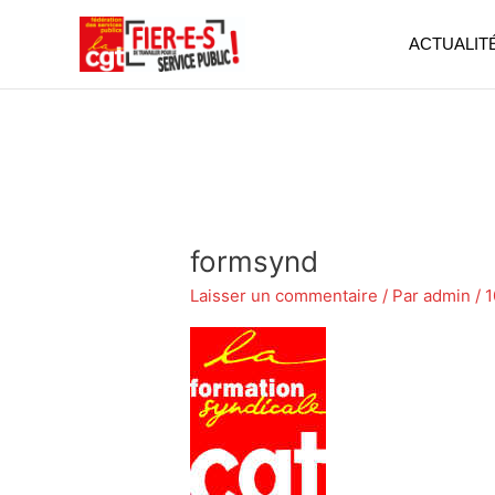
Aller
au
ACTUALIT
contenu
formsynd
Laisser un commentaire
/ Par
admin
/
1