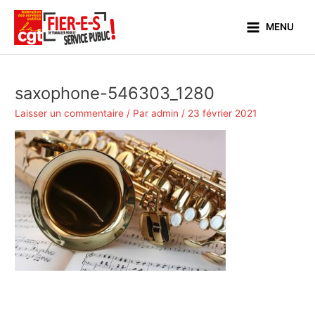
Aller
Main
au
MENU
Menu
contenu
saxophone-546303_1280
Laisser un commentaire
/ Par
admin
/
23 février 2021