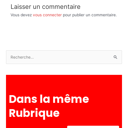
Laisser un commentaire
Vous devez
vous connecter
pour publier un commentaire.
R
e
c
h
e
Dans la même
r
c
Rubrique
h
e
r