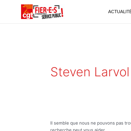
Aller
au
ACTUALIT
contenu
Rechercher :
Steven Larvol
Il semble que nous ne pouvons pas tr
recherche peut vous aider.