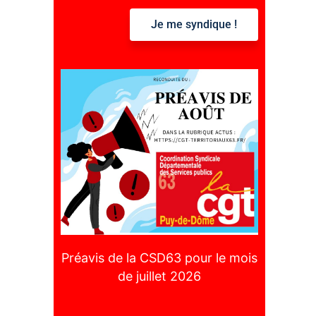
Je me syndique !
:
Préavis de la CSD63 pour le mois
de juillet 2026