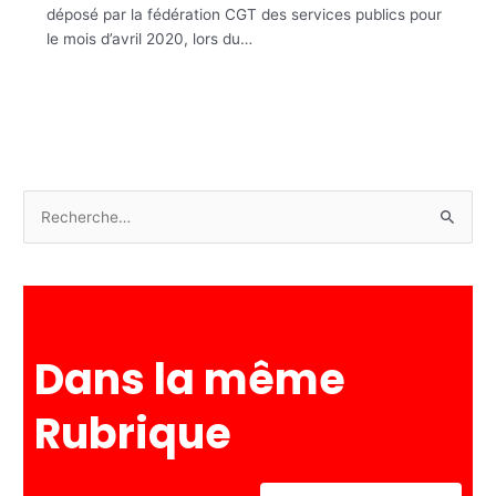
déposé par la fédération CGT des services publics pour
le mois d’avril 2020, lors du…
R
e
c
h
e
Dans la même
r
c
Rubrique
h
e
r