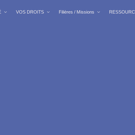
É
VOS DROITS
Filières / Missions
RESSOURC