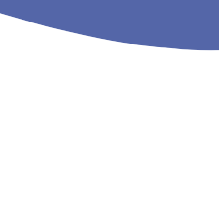
Depuis 1996, suite à la loi 96-369 du 3 mai 1996 relative 
d’incendie et de secours a été mis en place un établissem
dénommé Service Départemental d’Incendie et de Secours
chaque département . Cette « départementalisation » se tr
transfert au SDIS des pouvoirs de gestion exercés antéri
les communes et les établissements publics de coopérat
intercommunale.
Le Service Départemental d’Incendie et de Secours regro