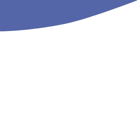
aux services
Le site internet dédié à l’activité des agen
ent public
http://www.sdis.cgt.fr/
 (SDIS) dans
aduit par un
eurement par
ion
upe l’ensemble