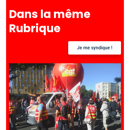
e
Dans la même
r
c
Rubrique
h
e
r
Je me syndique !
: