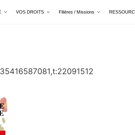
É
VOS DROITS
Filières / Missions
RESSOURC
:35416587081,t:22091512