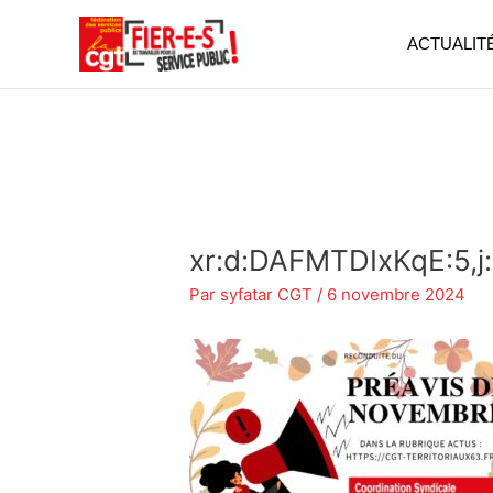
Aller
au
ACTUALIT
contenu
xr:d:DAFMTDIxKqE:5,j
Par
syfatar CGT
/
6 novembre 2024