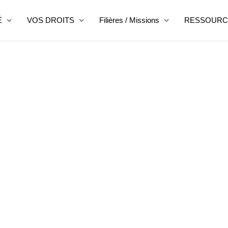
É
VOS DROITS
Filières / Missions
RESSOURC