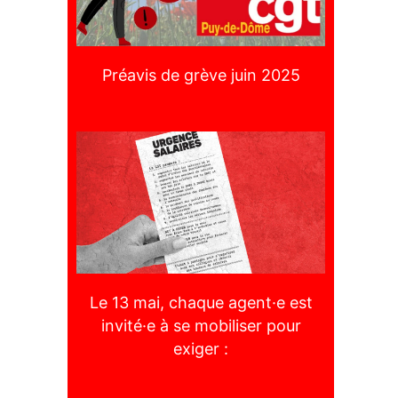
Préavis de grève juin 2025
Le 13 mai, chaque agent·e est
invité·e à se mobiliser pour
exiger :