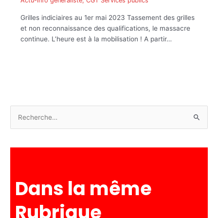
Actu-info généraliste
,
CGT Services publics
Grilles indiciaires au 1er mai 2023 Tassement des grilles
et non reconnaissance des qualifications, le massacre
continue. L’heure est à la mobilisation ! A partir…
R
e
c
h
e
Dans la même
r
c
Rubrique
h