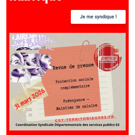
e
r
Je me syndique !
: