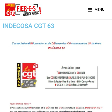
Aller
Main
au
MENU
Menu
contenu
INDECOSA CGT 63