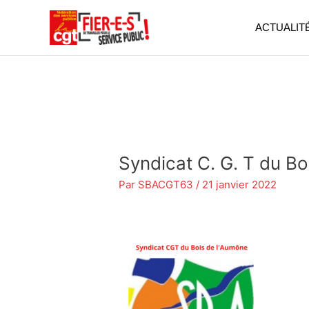
Aller
au
ACTUALIT
contenu
Syndicat C. G. T du Bo
Par
SBACGT63
/
21 janvier 2022