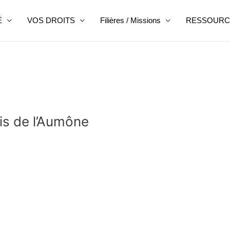
É
VOS DROITS
Filières / Missions
RESSOURC
is de l’Aumône