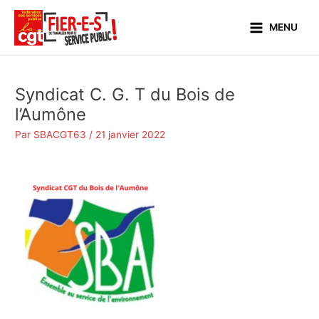
Aller
Main
au
MENU
Menu
contenu
Syndicat C. G. T du Bois de
l’Aumône
Par
SBACGT63
/
21 janvier 2022