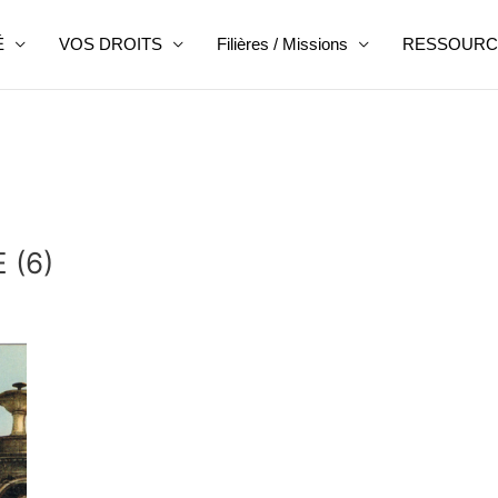
É
VOS DROITS
Filières / Missions
RESSOURC
 (6)