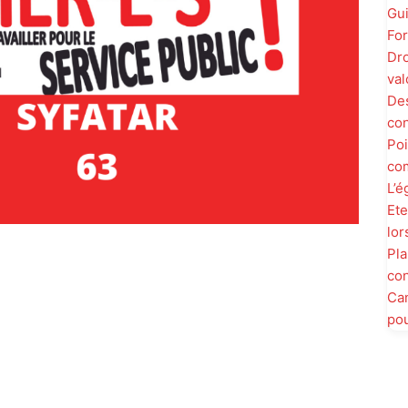
Gui
For
Dro
val
Des
con
Poi
co
L’é
Ete
lor
Pla
con
Can
pou