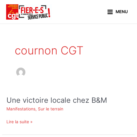
Aller
Main
au
MENU
Menu
contenu
cournon CGT
Une victoire locale chez B&M
Une
victoire
Manifestations
,
Sur le terrain
locale
chez
Lire la suite »
B&M