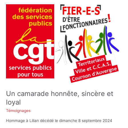
Un
camarade
honnête,
sincère
et
loyal
Un camarade honnête, sincère et
loyal
Témoignages
Hommage à Lilian décédé le dimanche 8 septembre 2024