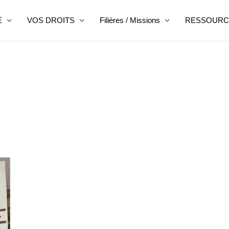
É
VOS DROITS
Filières / Missions
RESSOURC