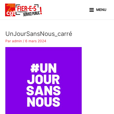
Aller
Main
au
MENU
Menu
contenu
UnJourSansNous_carré
Par
admin
/
6 mars 2024