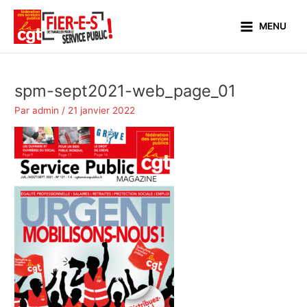
Aller
Main
au
MENU
Menu
contenu
spm-sept2021-web_page_01
Par
admin
/
21 janvier 2022